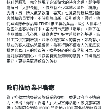
抹鞋等服務，完全體現了充滿熱忱的待客之道。即使餐
廳每日「大排長龍」，依然有不少本地及國外「粉絲」
支持。另一所人氣茶飲店「喜茶」也意識到新鮮感對顧
客體驗的重要性，不時推陳出新，吸引顧客。最近，他
們與國際奢侈品牌 FENDI 推出聯名產品，吸引大批本地
及國外旅客排隊打卡，各大門市集體「爆單」。除了在
產品體驗上花心思，餐廳也要打好客戶服務的基礎，為
員工提供定期培訓，並細心觀察客人的需要，如為有小
朋友的客人提供兒童餐椅、為有行動不便老人的家庭安
排更容易出入的位置等，這些貼心的小舉動都可展示餐
廳對顧客的關心，令顧客有賓至如歸的感覺，口碑自然
更好，更容易贏得顧客的芳心！
政府推動 業界響應
為了推動本地餐飲及旅遊業的復甦，香港政府亦不遺餘
力，推出「你好，香港！」大型宣傳活動，吸引旅客訪
港，並聯同全港逾 16000 間商舖向 100 萬名訪港旅客派