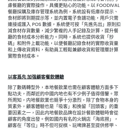
慮餐廳的實際操作，具備更貼心的功能。以 FOODIVAL
餐廳採購及庫存管理系統為例，系統設有低庫存提示、
食材即將到期提示等，並内置電子食譜功能，用戶只需
連接或匯入 POS 數據，系統便可按「先進先出」原則扣
減食材存貨數量，減少繁複的人手記錄及計算，提升餐
廳的食材成本分析能力。同時，系統也提供收貨「抄
碼」和附件上載功能，以便餐廳記錄食材的實際收貨量
和上傳收貨資料，有助員工輕鬆兼顧收貨和管理層計算
實際食材成本。
以客爲先 加强顧客餐飲體驗
除了數碼轉型外，本地餐飲業也需在顧客體驗方面多下
點功夫，而鄰近的中國内地也有不少例子值得借鑒。眾
所周知，内地餐飲業也競爭十分激烈，除了食物本身的
質素外，顧客體驗也是「吸客」和挽留「回頭客」的重
要因素之一，因此内地餐飲品牌在設計餐飲體驗時會從
顧客的角度出發。例如國内有名的火鍋店「海底撈」，
顧客在「等位」時不但可捉棋、玩啤牌甚至提供修甲、