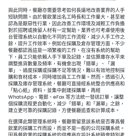
與此同時，餐廳亦需要思考如何長遠地改善業界的人手
短缺問題。由於餐飲業出名工時長和工作量大，甚至被
認為是厭惡性行業，因此改善工作環境及減輕工作負擔
對於招聘或挽留人材有一定幫助。業界也可考慮使用後
台管理系統以自動化不同的工作流程，減少人手工作之
餘，提升工作效率。例如在採購及倉存管理方面，不少
餐廳都認爲這是一項繁複的工作，在沒有系統的幫助
下，員工只能依賴人手下單及記錄，並估算庫存水平來
調整進貨數量及頻率，有機會出現「錯單」、「漏
單」、過度採購或採購不足等情況，難以有效地控制採
購和食材成本，同時增加員工工作量。然而，透過引入
採購及庫存管理系統，餐廳可直接經系統整合供應商和
「點心紙」資料，並集中創建採購單，再經
WhatsApp、電郵、eFax 等方法統一發送訂單，讓整
個採購流程更自動化，減少「錯單」和「漏單」之餘，
建立更可靠的採購記錄，方便餐廳追查和計算成本。
在選擇此類管理系統時，餐廳需留意該系統是否專爲餐
飲業的採購工作而設，而並不是一般的公司採購系統。
因爲餐飲業的採購系統的供應商在設計系統時會特別考