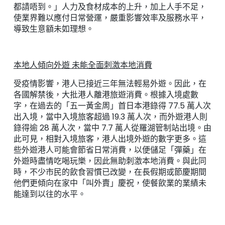
都請唔到。」人力及食材成本的上升，加上人手不足，
使業界難以應付日常營運，嚴重影響效率及服務水平，
導致生意額未如理想。
本地人傾向外遊 未能全面刺激本地消費
受疫情影響，港人已接近三年無法輕易外遊。因此，在
各國解禁後，大批港人離港旅遊消費。根據入境處數
字，在過去的「五一黃金周」首日本港錄得 77.5 萬人次
出入境，當中入境旅客超過 19.3 萬人次，而外遊港人則
錄得逾 28 萬人次，當中 7.7 萬人從羅湖管制站出境。由
此可見，相對入境旅客，港人出境外遊的數字更多。這
些外遊港人可能會節省日常消費，以便儲足「彈藥」在
外遊時盡情吃喝玩樂，因此無助刺激本地消費。與此同
時，不少市民的飲食習慣已改變，在長假期或節慶期間
他們更傾向在家中「叫外賣」慶祝，使餐飲業的業績未
能達到以往的水平。