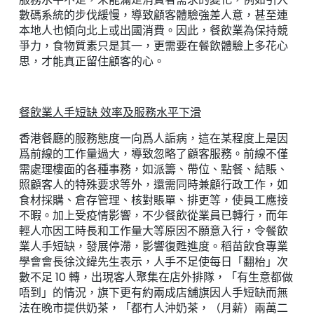
數碼系統的步伐緩慢，導致顧客體驗強差人意，甚至連
本地人也傾向北上或出國消費。因此，餐飲業為保持競
爭力，食物質素只是其一，更需要在餐飲體驗上多花心
思，才能真正留住顧客的心。
餐飲業人手短缺 效率及服務水平下滑
香港餐廳的服務態度一向爲人詬病，這在某程度上是因
爲前線的工作量過大，導致忽略了顧客服務。前線不僅
需處理樓面的各種事務，如派籌、帶位、點餐、結賬、
照顧客人的特殊要求等外，還需同時兼顧行政工作，如
食材採購、倉存管理、核對賬單、排更等，使員工應接
不暇。加上受疫情影響，不少餐飲從業員已轉行，而年
輕人亦因工時長和工作量大等原因不願意入行，令餐飲
業人手短缺，發展停滯，影響復甦進度。稻苗飲食專業
學會會長徐汶緯先生表示，人手不足使每日「翻枱」次
數不足 10 轉，出現客人聚集在店外排隊，「有生意都做
唔到」的情況，旗下更有約兩成店舖旗因人手短缺而無
法在晚市提供奶茶，「都冇人沖奶茶，（月薪）兩萬二