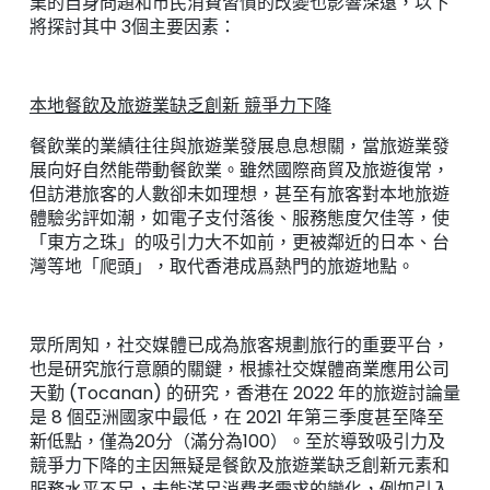
業的自身問題和市民消費習慣的改變也影響深遠，以下
將探討其中 3個主要因素：
本地餐飲及旅遊業缺乏創新 競爭力下降
餐飲業的業績往往與旅遊業發展息息想關，當旅遊業發
展向好自然能帶動餐飲業。雖然國際商貿及旅遊復常，
但訪港旅客的人數卻未如理想，甚至有旅客對本地旅遊
體驗劣評如潮，如電子支付落後、服務態度欠佳等，使
「東方之珠」的吸引力大不如前，更被鄰近的日本、台
灣等地「爬頭」，取代香港成爲熱門的旅遊地點。
眾所周知，社交媒體已成為旅客規劃旅行的重要平台，
也是研究旅行意願的關鍵，根據社交媒體商業應用公司
天勤 (Tocanan) 的研究，香港在 2022 年的旅遊討論量
是 8 個亞洲國家中最低，在 2021 年第三季度甚至降至
新低點，僅為20分（滿分為100）。至於導致吸引力及
競爭力下降的主因無疑是餐飲及旅遊業缺乏創新元素和
服務水平不足，未能滿足消費者需求的變化，例如引入