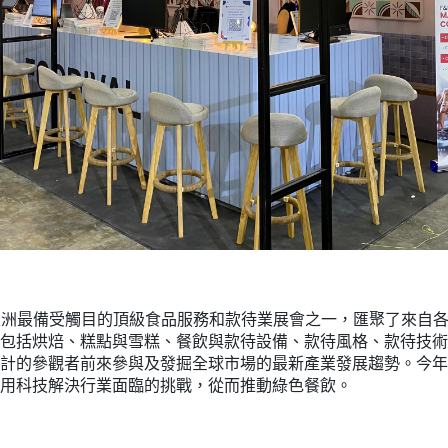
024 是亞洲最備受觸目的頂級食品服務和款待業展會之一，匯聚了來
包括烘焙、糕點與雪糕、餐飲與款待設備、款待風格、款待技術
計的參觀者前來參與及發掘全球市場的最新產業發展趨勢。今年
用科技解決行業面臨的挑戰，從而推動綠色餐飲。