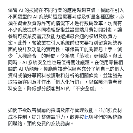
儘管 AI 的技術在不同行業的應用越趨普偏
，餐廳在引入
不同類型的 AI 系統時還是需要考慮及衡量各種因數，必
須在資金及資源許可的情況下才進行數碼改革。坊間有
不少系統提供不同模組配搭並設雲端月費訂閲計劃，讓
餐廳可按業務需要及能力選擇最合適的模組及收費方
案。此外，餐飲業在引入系統前也需要特別留意系統界
面的設計及功能的實用性，確保員工能夠輕易上手，減
少
「
人機磨合
」
的時間，令系統
「
落地
」
更輕鬆。與此
同時，AI
系統安全性也是值得關注議題。在使用零售相
關的 AI 功能時，餐廳應該確保顧客充分了解自己的個人
資料或偏好等資料被讀取和分析的相關條款，並建議先
取得顧客同意才作出「個人化行銷」，以保障消費者資
料安全，降低部分顧客對AI 的「不安全感」。
如閣下欲改善餐廳的採購及庫存管理效能，並加强食材
成本控制，提升整體競爭力，歡迎按
此
與我們的系統顧
問聯絡，預約免費的系統諮詢。