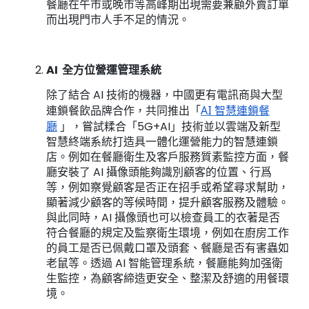
餐廳在午市或晚市等高峰期出現需要兼顧外賣訂單
而出現門市人手不足的情況。
AI 全方位營運管理系統
除了結合 AI 技術的機器，中國更有電訊商與大型
連鎖餐飲品牌合作，共同
推出
「
AI 智慧連鎖餐
廳
」，嘗試糅合「5G+AI」技術並以雲端及新型
智慧終端系統打造具一體化運營能力的智慧連鎖
店。例如在餐廳衛生及客戶服務質素監控方面，餐
廳安裝了 AI 攝像頭能夠識別顧客的位置、行爲
等，例如察覺顧客是否正在招手或希望尋求幫助，
顯著減少顧客的等候時間，提升顧客服務及體驗。
與此同時，AI 攝像頭也可以檢查員工的衣著是否
符合餐廳的規定及監察衛生環境，例如在廚房工作
的員工是否已佩戴口罩及頭套、餐廳是否有害蟲如
老鼠等。透過 AI 智能管理系統，餐廳能夠加强衛
生監控，為顧客締造更安全、整潔及舒適的用餐環
境。