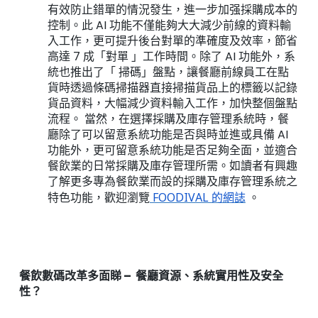
有效防止錯單的情況發生，進一步加强採購成本的
控制。此 AI 功能不僅能夠大大減少前線的資料輸
入工作，更可提升後台對單的準確度及效率，節省
高達 7 成
「
對單
」
工作時間。除了 AI 功能外，系
統也推出了
「
掃碼
」
盤點
，讓餐廳
前線
員工在點
貨時透過條碼掃描器直接掃描貨品上的標籤以記錄
貨品資料，大幅減少資料輸入工作，加快整個盤點
流程。 當然，在選擇採購及庫存管理系統時，餐
廳除了可以留意系統功能是否與時並進或具備 AI
功能外，更可留意系統功能是否足夠全面，並適合
餐飲業的日常
採購及庫存管理所需。如讀者有興趣
了解更多專為餐飲業而設的採購及庫存管理系統之
特色功能，歡迎瀏覽
FOODIVAL 的網誌
。
餐飲數碼改革多面睇 – 餐廳資源、系統實用性及安全
性？