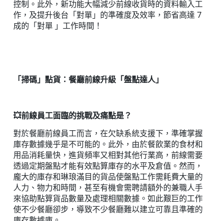
控制。此外，新功能大幅減少前線收貨時的資料輸入工
作，及提升後台「對單」的準確度及效率，節省高達 7
成的
「
對單
」
工作時間！
「掃碼」點貨：餐廳前線升級「盤點達人」
💥前線員工面臨的挑戰及痛點是？
對於餐廳前線員工而言，在欠缺系統支援下，準確掌握
庫存數據幾乎是不可能的。此外，由於餐飲業的食材和
用品消耗量快，進貨頻率又相對其他行業高，前線需要
透過定期盤點才能有效點算庫存的水平及倉值。然而，
龐大的庫存和琳琅滿目的貨品使盤點工作需耗費大量的
人力、物力和時間，甚至有機會需聘請額外的兼職人手
來協助點算貨品數量及處理相關數據。如此艱巨的工作
使不少餐廳卻步，導致不少餐廳難以建立可靠且準確的
庫存數據庫。