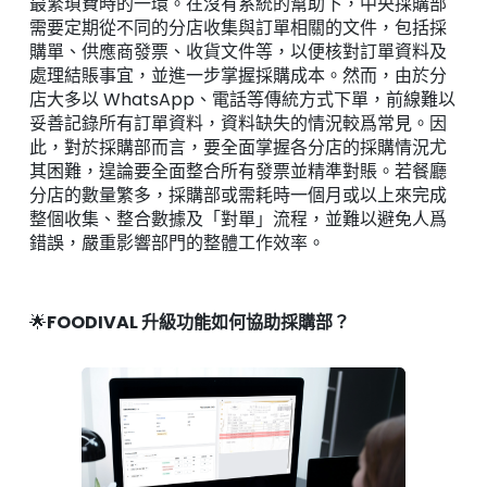
最繁瑣費時的一環。在沒有系統的幫助下，中央採購部
需要定期從不同的分店收集與訂單相關的文件，包括採
購單、供應商發票、收貨文件等，以便核對訂單資料及
處理結賬事宜，並進一步掌握採購成本。然而，由於分
店大多以 WhatsApp、電話等傳統方式下單，前線難以
妥善記錄所有訂單資料，資料缺失的情況較爲常見。因
此，對於採購部而言，要全面掌握各分店的採購情況尤
其困難，遑論要全面整合所有發票並精準對賬。若餐廳
分店的數量繁多，採購部或需耗時一個月或以上來完成
整個收集、整合數據及「對單」流程，並難以避免人爲
錯誤，嚴重影響部門的整體工作效率。
🌟
FOODIVAL 升級功能如何協助採購部？