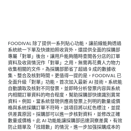
FOODIVAL 除了提供一系列貼心功能，讓前線能夠透過
系統統一下單及快速拍照收貨外，還提供全面的採購部
專屬「對單」後台，讓用戶能夠隨時查閲各分店的訂單
資料及收貨情況作「對單」之用，無需再花費人力物力
收集相關的文件，為採購部節省了超過 9 成的數據收
集、整合及核對時間。更值得一提的是，FOODIVAL 已
全面升級「對單」功能，首次加入最新 AI 技術。系統能
自動讀取及核對不同發票，並即時分析發票内容與系統
内相關訂單資料的吻合程度，幫助採購部快速識別異常
資料。例如，當系統發現供應商發票上列明的數量或價
格與系統採購訂單不符時，該項目將以紅色標注，並提
供差異原因。採購部可以進一步核對資料，並修改正確
數量或價格。此 AI 功能能讓採購部迅速洞察差異，有效
防止錯單及「找錯數」的情況，進一步加强採購成本的