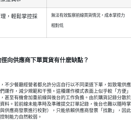
無法有效監察前線買貨情況，成本掌控力
管理，輕鬆掌控採
相對低
途徑向供應商下單買貨有什麽缺點？
，不少餐廳經營者都允許分店自行以不同渠道下單，如致電供應商、
們運作，減少規範和干預。這種運作模式表面上似乎較「方便」
，甚至有機會加重前線與後台的工作負擔。由於購貨記錄分散於
資料。若前線未能準時及準確提交訂單記錄，後台也難以隨時掌
與供應商發票進行校對），只能依賴供應商發票「找數」，因此
控制能力自然較弱。