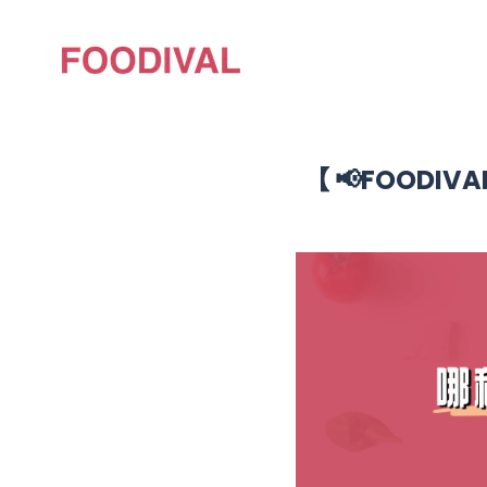
【 📢FOODIV