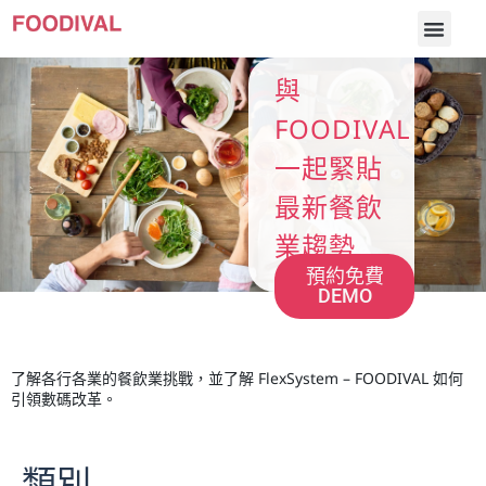
與
FOODIVAL
一起緊貼
最新餐飲
業趨勢
預約免費
DEMO
了解各行各業的餐飲業挑戰，並了解 FlexSystem – FOODIVAL 如何
引領數碼改革。
類別