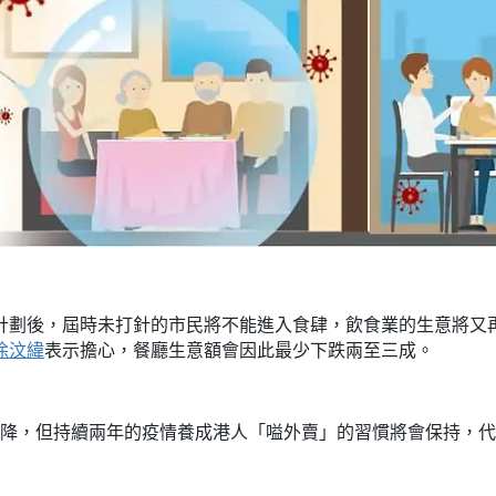
計劃後，屆時未打針的市民將不能進入食肆，飲食業的生意將又
徐汶緯
表示擔心，餐廳生意額會因此最少下跌兩至三成。
降，但持續兩年的疫情養成港人「嗌外賣」的習慣將會保持，代