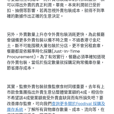
可以得出外賣的真正利潤。畢竟，本來利潤就已受折
扣、抽佣等影響，若再忽視外賣包裝成本，就得不到準
確的數據作出正確的生意決定。
另外，外賣數量上升亦令外賣包裝消耗更快，為此餐廳
會儲備更多外賣包裝以備不時之需。不過香港寸金尺
土，斷不可能囤積大量包裝於分店，更不會另租倉庫，
餐廳都是依賴準時化採購(Just-In-Time
Procurement)。為了有效實行，餐廳必須準確知道現
存外賣包裝，當低於指定數量就採購足夠常備庫存量，
節省庫存成本。
其實，監察外賣包裝就像監察食材同樣重要。去年有上
市飲食集團指出外賣生意佔整體營業額約4成，相信你
不希望該4成營業額竟受外賣盒缺貨而有所損失吧？要
改善庫存監察，可向我們
查詢更多關於Foodival 採購及
庫存系統
，了解所有貨物庫存數量、成本、流向等，在