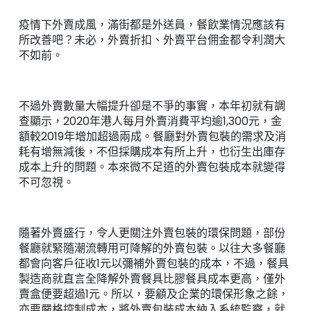
疫情下外賣成風，滿街都是外送員，餐飲業情況應該有
所改善吧？未必，外賣折扣、外賣平台佣金都令利潤大
不如前。
不過外賣數量大幅提升卻是不爭的事實，本年初就有調
查顯示，2020年港人每月外賣消費平均逾1,300元，金
額較2019年增加超過兩成。餐廳對外賣包裝的需求及消
耗有增無減後，不但採購成本有所上升，也衍生出庫存
成本上升的問題。本來微不足道的外賣包裝成本就變得
不可忽視。
隨著外賣盛行，令人更關注外賣包裝的環保問題，部份
餐廳就緊隨潮流轉用可降解的外賣包裝。以往大多餐廳
都會向客戶征收1元以彌補外賣包裝的成本，不過，餐具
製造商就直言全降解外賣餐具比膠餐具成本更高，僅外
賣盒便要超過1元。所以，要顧及企業的環保形象之餘，
亦要嚴格控制成本，將外賣包裝成本納入系統監察，就