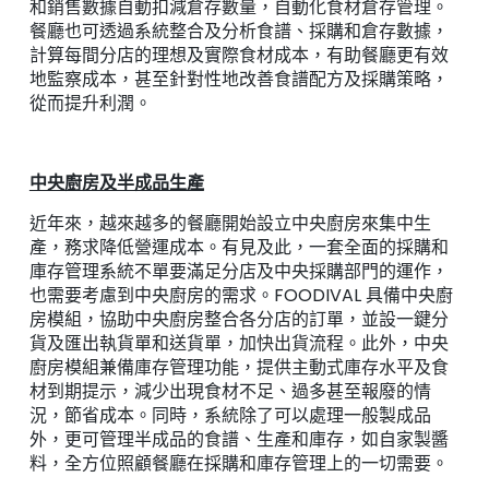
和銷售數據自動扣減倉存數量，自動化食材倉存管理。
餐廳也可透過系統整合及分析食譜、採購和倉存數據，
計算每間分店的理想及實際食材成本，有助餐廳更有效
地監察成本，甚至針對性地改善食譜配方及採購策略，
從而提升利潤。
中央廚房及半成品生產
近年來，越來越多的餐廳開始設立中央廚房來集中生
產，務求降低營運成本。有見及此，一套全面的採購和
庫存管理系統不單要滿足分店及中央採購部門的運作，
也需要考慮到中央廚房的需求。FOODIVAL 具備中央廚
房模組，協助中央廚房整合各分店的訂單，並設一鍵分
貨及匯出執貨單和送貨單，加快出貨流程。此外，中央
廚房模組兼備庫存管理功能，提供主動式庫存水平及食
材到期提示，減少出現食材不足、過多甚至報廢的情
況，節省成本。同時，系統除了可以處理一般製成品
外，更可管理半成品的食譜、生產和庫存，如自家製醬
料，全方位照顧餐廳在採購和庫存管理上的一切需要。