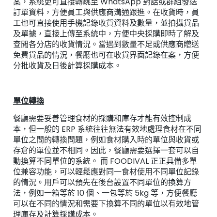
案，系統更可直接轉跳至 WhatsApp 對話或群組發送
訂單資料，方便員工與供應商溝通跟進。在收貨時，員
工也可直接使用手機記錄收貨資料及數量，並拍攝貨品
及單據，直接上傳至系統中，方便中央採購即時了解及
查閲各分店的收貨情況。當遇到數量不足或供應商贈送
免費貨品的情況，餐廳也可在收貨界面記錄在案，方便
分批收貨及日後計算採購成本。
單位轉換
餐廳需要妥善管理食材的採購和庫存才能有效控制成
本，但一般的 ERP 系統往往無法有效地處理食材在不同
單位之間的轉換問題，例如食材購入時的單位與收貨或
存倉的單位並不相同。因此，餐廳需要選擇一套可以自
動換算不同單位的系統。 而 FOODIVAL 正正具備多單
位兼容功能，可以輕鬆應對同一食材使用不同單位記錄
的情況。用戶可以預先在後台設置不同單位的換算方
法，例如一箱等於 10 個、一包等於 5kg 等，方便餐廳
可以在不同的情況和需要下換算不同的單位以有效地管
理庫存及計算採購成本。