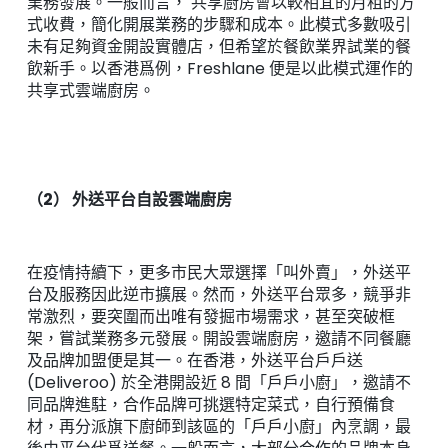
業務發展。一般而言， 共享廚房會以較相宜的月租的方
式收費，簡化開展業務的步驟和成本。此模式多數吸引
未有足夠資金開設實體店，但希望於餐飲業界試業的餐
飲新手。以香港爲例，Freshlane 便是以此模式運作的
共享式雲端廚房。
（2） 外送平台自設雲端廚房
在疫情持續下，更多市民大眾選擇「叫外賣」，外送平
台及服務因此逆市擴展。然而，外送平台眾多，競爭非
常激烈，要突圍而出唯有發掘市場需求，甚至突破框
架，嘗試業務多元發展。開設雲端廚房，邀請不同餐廳
及品牌加盟便是其一。在香港，外送平台戶戶送
(Deliveroo) 於全港開設近 8 間「戶戶小廚」，邀請不
同品牌進駐，合作品牌可挑選特定菜式，自行預備食
材，再分派旗下廚師到該區的「戶戶小廚」內烹調，最