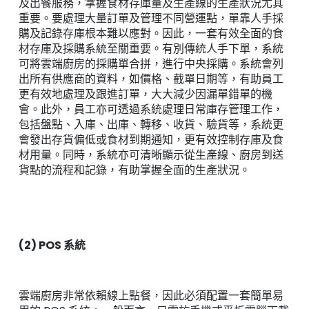
及出餐服務，掌握食材存庫量及生產線的生產狀況尤其
重要。要處理大量訂單及管理不同營運點，單靠人手採
購及記錄存庫根本難以應對。因此，一套有效全面的食
材存庫及採購系統至關重要。有別傳統人手下單，系統
可將雲端廚房的採購單合拼，進行中央採購。系統會列
出所有供應商的資料，如價格、截單日期等，有助員工
更有效地處理及跟進訂單，大大減少因漏單錯單的機
會。此外，員工亦可透過系統處理日常庫存管理工作，
包括盤點、入庫、出庫、轉移、收貨、驗貨等，系統更
會發出存貨偏低或食材到期通知，更有效控制存庫及食
材用量。同時，系統亦可清晰顯示從生產線、廚房到送
貨點的流程和記錄，有助掌握全面的生產狀況。
(2) POS 系統
雲端廚房非常依賴線上點餐，因此必須配置一套簡單易