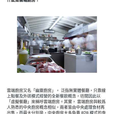
什麽是雲端廚房？
雲端廚房又名「幽靈廚房」， 泛指無實體餐廳，只靠線
上點餐及外送模式經營的全新餐飲概念，坊間因此以
「虛擬餐廳」來稱呼雲端廚房。其實， 雲端廚房與較爲
人熟悉的中央廚房概念相似，兩者皆由中央處理食材再
出售，而最大分別是，中央廚房大多負責 B2B 模式的食