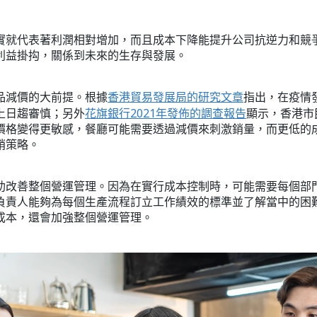
實就代表著利潤相對增加，而且成本下降能提升公司抗逆力和競
利益掛抅，關係到未來的生存與發展。
品減價的大前提。根據
香港貿易發展局的研究文章
指出，在疫情
上日趨審慎；另外
花旗銀行2021年發佈的調查報告
顯示，香港市
價格變得更敏感，餐廳可能需要透過減價來刺激銷量，而更低的
銷策略。
助改善整個營運管理。因為在實行成本控制時，可能需要每個部
負責人能夠為每個生產流程訂立工作績效的標準並了解當中的困
成本，還會加強整個營運管理。