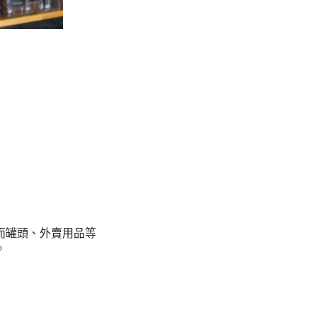
而罐頭、外賣用品等
。