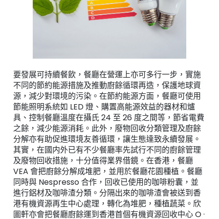
要發展可持續餐飲，餐廳在營運上亦可多行一步，實施
不同的節約能源措施及推動廚餘循環再造，保護地球資
源，減少對環境的污染。在節約能源方面，餐廳可使用
節能照明系統如 LED 燈、購置高能源效益的器材和爐
具、控制餐廳溫度在攝氏 24 至 26 度之間等，節省電費
之餘，減少能源消耗。此外，廢物回收分類管理及廚餘
分解亦有助促進環境友善循環，讓生態達致永續發展。
其實，在國内外已有不少餐廳率先試行不同的廚餘管理
及廢物回收措施，十分值得業界借鏡。在香港，餐廳
VEA 會把廚餘分解成堆肥，並用於餐廳花園種植。餐廳
同時與 Nespresso 合作，回收已使用的咖啡粉囊，並
進行鋁材及咖啡渣分類。分隔出來的咖啡渣會被送到香
港有機資源再生中心處理，轉化為堆肥，種植蔬菜。欣
圖軒亦會把餐廳廚餘運到香港首個有機資源回收中心 O ·