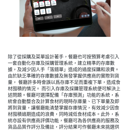
除了從採購及菜單設計著手，餐廳也可按預算考慮引入
一套自動化存庫及採購管理系統，建立精準的存庫數
據，及減少因人手「落錯單」造成的過度採購和浪費。
由於缺乏準確的存庫數據及無發掌握供應商的實際到貨
量， 餐廳許多時會誤以爲存庫不足而重複下單，造成食
材囤積的情況。 而引入存庫及採購管理系統便可解決上
述問題。餐廳可選擇配備「存庫預測」功能的系統，系
統會自動整合及計算食材的現時存庫量、已下單量及即
將到貨量，讓餐廳能清楚掌握存庫情況，有效減少因食
材囤積過期造成的浪費，同時減低食材成本。此外，系
統亦設有供應商評價功能，餐廳可為各供應商的服務及
貨品品質作評分及備註，評分結果可作餐廳未來挑選供