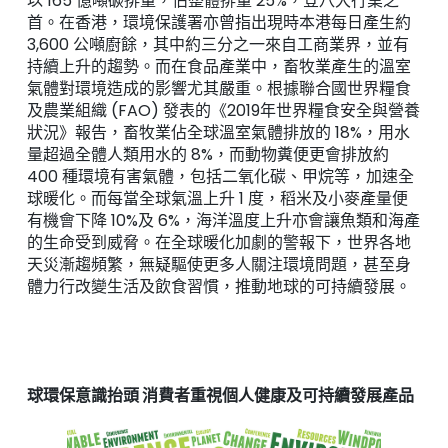
以 165 億噸碳排量，佔整體排量 25%，登八大行業之
首。在香港，環境保護署亦曾指出現時本港每日產生約
3,600 公噸廚餘，其中約三分之一來自工商業界，並有
持續上升的趨勢。而在食品產業中，畜牧業產生的溫室
氣體對環境造成的影響尤其嚴重。根據聯合國世界糧食
及農業組織 (FAO) 發表的《2019年世界糧食安全與營養
狀況》報告，畜牧業佔全球溫室氣體排放的 18%，用水
量超過全體人類用水的 8%，而動物糞便更會排放約
400 種環境有害氣體，包括二氧化碳、甲烷等，加速全
球暖化。而每當全球氣溫上升 1 度，稻米及小麥產量便
有機會下降 10%及 6%，海洋溫度上升亦會讓魚類和海產
的生命受到威脅。在全球暖化加劇的警報下，世界各地
天災漸趨頻繁，無疑驅使更多人關注環境問題，甚至身
體力行改變生活及飲食習慣，推動地球的可持續發展。
球環保意識抬頭 消費者重視個人健康及可持續發展產品