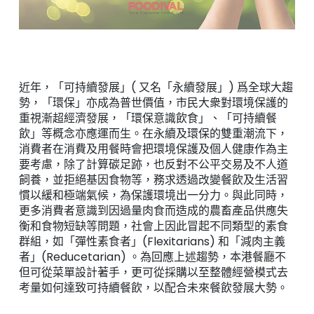
近年，「可持續發展」( 又名「永續發展」) 爲全球大趨
勢，「環保」亦成為普世價值，市民大衆對環境保護的
重視漸超經濟發展，「環保意識飲食」、「可持續餐
飲」等概念亦應運而生。在永續及環保的雙重潮流下，
消費者在消費及用餐時會把環境保護及個人健康作為主
要考慮，除了計算碳足跡，也反對不公平交易及不人道
飼養，並拒絕基因食物等，務求透過改變餐飲及生活習
慣以緩和極端氣候，為保護環境出一分力。與此同時，
更多消費者意識到因過量肉食而造成的農畜產品供應失
衡和食物短缺等問題，社會上因此冒起不同類型的素食
群組，如「彈性素食者」(Flexitarians) 和「減肉主義
者」(Reducetarian) 。為回應上述趨勢，本港餐廳不
但可從菜單設計著手，更可從採購以至整體經營模式去
考量如何達致可持續餐飲，以配合未來餐飲發展大勢。