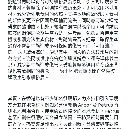
挑選食材時以符合可持續發展為原則，引入對環境友善
的食材。餐廳除了可選擇有機蔬果外，更可採用本地食
材，減少對外地食材的依賴，支持本地經濟發展。食材
的新鮮度更不會因國際運輸而流失，同時亦可減少運輸
帶來的碳排放。此外，餐廳在選擇供應商時，可將該供
應商的環保理念及生產方法一併考慮，包括是否使用有
機或永續方法生產食材、對動物是否人道等，確保生產
過程不會對生態造成不可挽回的傷害。而「可持續海
鮮」或「環保海鮮」便是其中一個永續方法較常見的飼
養方式。漁民或供應商會避免過度捕魚，讓海洋休養生
息，減少對生態造成傷害。鼓勵餐廳多選用時令蔬果背
後也有著相同的概念 —— 讓土地肥力隨季節自然恢復，
達致生態永續發展。
其實，在香港也有不少知名餐廳都大力支持和引入環境
友善或在地食材。例如米芝蓮餐廳 Arbor 及 Petrus 皆
與本地農場合作，使用優質的時令的本地食材。Petrus
甚至計劃在餐廳的天台設立花園，種植烹飪時需要使用
的香草，為零碳足印出力。與此同時，台灣業界亦對推