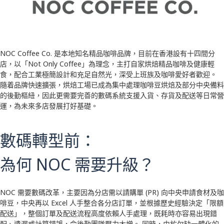
NOC Coffee Co. 是本地知名精品咖啡品牌，目前在香港設有十四間分
店，以「Not Only Coffee」為理念，主打自家烘焙精品咖啡及健康輕
食，配合工業極簡設計和充足自然光，深受上班族及咖啡愛好者歡迎。
隨着品牌快速擴張，烘焙工場已成為集中處理咖啡豆烘焙及部分中央備料
的後勤樞紐，因此更需要完善的數碼系統支援入貨、存貨及配送等日常營
運，為未來多店發展打好基礎。​
數碼轉型前：
為何 NOC 需要升級？
NOC 需要數碼改革，主要因為分店需以請購單 (PR) 向中央申請食材及咖
啡豆，中央再以 Excel 人手整合各分店訂單，並根據歷史經驗決定「限額
配送」，整個訂單及配送流程高度依賴人手處理，既耗時亦容易出現錯
配、遺漏或計算錯誤，令後勤團隊壓力大增。 同時，由於欠缺一體化的