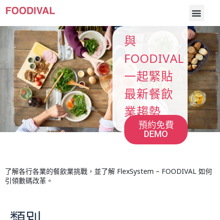
與
FOODIVAL
一起緊貼
最新餐飲
業趨勢
預約免費
DEMO
了解各行各業的餐飲業挑戰，並了解 FlexSystem – FOODIVAL 如何
引領數碼改革。
類別