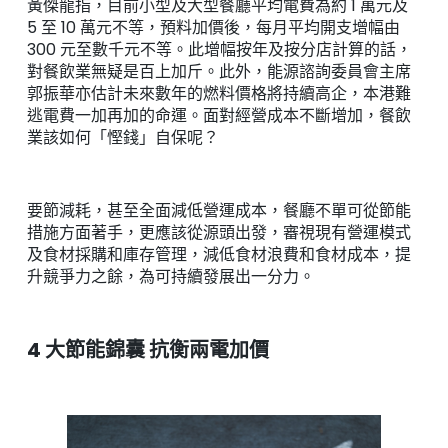
黃傑龍指，目前小型及大型餐廳平均電費為約 1 萬元及
5 至 10 萬元不等，預料加價後，每月平均開支增幅由
300 元至數千元不等。此增幅按年及按分店計算的話，
對餐飲業無疑是百上加斤。此外，能源諮詢委員會主席
郭振華亦估計未來數年的燃料價格將持續高企，本港難
逃電費一加再加的命運。面對經營成本不斷增加，餐飲
業該如何「慳錢」自保呢？
要節減耗，甚至全面減低營運成本，餐廳不單可從節能
措施方面著手，更應該從源頭出發，審視現有營運模式
及食材採購和庫存管理，減低食材浪費和食材成本，提
升競爭力之餘，為可持續發展出一分力。
4 大節能錦囊 抗衡兩電加價