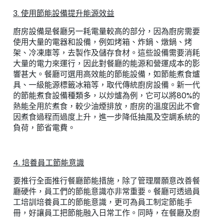
3. 使用節能設備提升能源效益
廚房設備是餐廳另一耗電量較高的部分，因為廚房需要
使用大量的電器和設備，例如烤箱、炸鍋、燉鍋、烤
架、冷凍庫等，去製作及儲存食材。這些設備需要消耗
大量的電力來運行，因此對餐廳的能源和營運成本的影
響甚大。餐廳可選用高效能的節能設備，如節能煮食爐
具、一級能源標籤冰箱等，取代傳統廚房設備。新一代
的節能煮食設備種類多，以炒爐為例，它可以將80%的
熱能全用於煮食，較少油煙排放，廚房的溫度因此不會
因煮食過程而過度上升，進一步降低抽風及空調系統的
負荷，節省電費。
4. 培養員工節能意識
要推行全面推行餐廳節能措施，除了管理層願意改善餐
廳硬件，員工們的節能意識亦非常重要。餐廳可透過員
工培訓培養員工的節能意識，更可為員工制定節能手
冊，好讓員工把節能融入日常工作。同時，在餐廳及廚