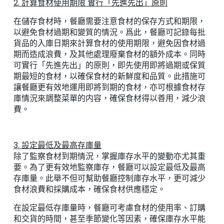
2. 計算食材使用期限 實行「先進先出」原則
在儲存食材時，餐廳需要注意食材的保存方式和期限，
以避免食材過期和變質的情況。爲此，餐廳可記錄每批
貨品的入庫日期來計算食材的使用期限，避免因食材過
期而造成浪費，及其他處理廢棄食材的額外成本。同時
可實行「先進先出」的原則，即先使用即將過期或保質
期最短的食材，以確保食材的新鮮度和品質。此措施可
讓餐廳更有效地運用即將到期的食材，亦可根據食材存
庫情況來調整菜單的内容，確保食材得以善用，減少浪
費。
3. 設定最低及最高存庫量
除了監察食材到期情況，掌握庫存水平的變動亦尤其重
要。為了更有效地監察庫存，餐廳可以設定最低及最高
存庫量。此舉不但可幫助餐廳控制庫存水平，更可減少
食材浪費和採購成本，確保食材供應穩定。
在設定最低存庫量時，餐廳可考慮食材的使用率、訂購
和交貨的時間，甚至季節變化等因素，確保庫存水平能