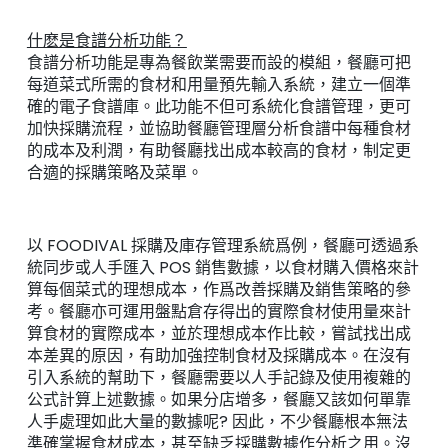
什麽是食譜分析功能？
食譜分析功能是專為餐飲業需要而設的模組，餐廳可把
每道菜式所需的食材和用量預先輸入系統，建立一個準
確的電子食譜庫。此功能不但可系統化食譜管理，更可
加快採購流程，並協助餐廳管理層分析食譜中每種食材
的成本及利潤，有助餐廳找出成本較高的食材，制定更
合適的採購策略及菜單。
以 FOODIVAL 採購及庫存管理系統爲例，餐廳可透過系
統同步或人手匯入 POS 銷售數據，以食材購入價格來計
算每個菜式的理想成本，作爲改善採購及銷售策略的參
考。餐廳亦可運用盤點倉存得出的實際食材使用量來計
算食材的實際成本，並於理想成本作比較，嘗試找出成
本差異的原因，有助加強控制食材及採購成本。在沒有
引入系統的幫助下，餐廳需要以人手記錄及使用複雜的
公式計算上述數據。如果分店增多，餐廳又該如何單靠
人手處理如此大量的數據呢? 因此，不少餐廳根本無法
準確掌握食材成本，甚至缺乏採購數據作分析之用。沒