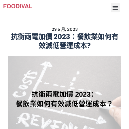
主頁
F&B 解決方案
客戶
更多
29 5 月, 2023
抗衡兩電加價 2023：餐飲業如何有
效減低營運成本?